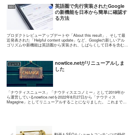
英語圏で先行実装されたGoogle
SEO
の新機能を日本から簡単に確認す
る方法
プロダクトレビューアップデートや「About this result」、そして最
近発表された「Helpful content update」など、Googleの新しいアル
ゴリズムや新機能は英語圏から実装され、しばらくして日本を含むグ
ローバ...
nowtice.netがリニューアルしま
ニュース
した
「ナウティスニュース」「ナウティスエコノミー」として2019年か
ら運営しているnowtice.netを2022年8月27日から「ナウティス
Magagine」としてリニューアルすることになりました。 これまでは
ソーシャルで話題の企業情...
動画もSEOもショートコンテンツの時代