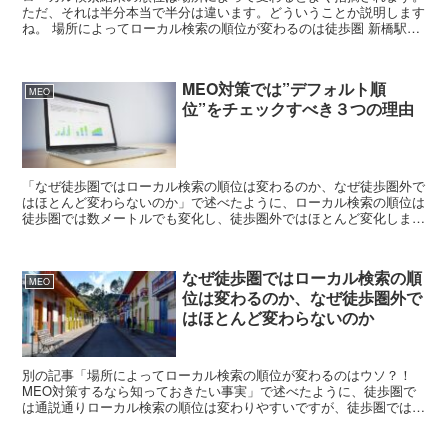
ただ、それは半分本当で半分は違います。どういうことか説明します
ね。 場所によってローカル検索の順位が変わるのは徒歩圏 新橋駅付
近で検索した際の順位の違い 検索...
MEO対策では”デフォルト順
MEO
位”をチェックすべき３つの理由
「なぜ徒歩圏ではローカル検索の順位は変わるのか、なぜ徒歩圏外で
はほとんど変わらないのか」で述べたように、ローカル検索の順位は
徒歩圏では数メートルでも変化し、徒歩圏外ではほとんど変化しませ
ん。このように通常のオーガニック検索とは違い、ローカ...
なぜ徒歩圏ではローカル検索の順
MEO
位は変わるのか、なぜ徒歩圏外で
はほとんど変わらないのか
別の記事「場所によってローカル検索の順位が変わるのはウソ？！
MEO対策するなら知っておきたい事実」で述べたように、徒歩圏で
は通説通りローカル検索の順位は変わりやすいですが、徒歩圏では、
その順位はほとんど変わらなくなります。それはなぜでしょ...