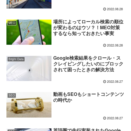
2022.08.28
場所によってローカル検索の順位
MEO
が変わるのはウソ？！MEO対策
するなら知っておきたい事実
2022.08.28
Google検索結果をクロール・ス
Bright Data
クレイピングしたいのにブロック
されて困ったときの解決方法
2022.08.27
動画もSEOもショートコンテンツ
SEO
の時代か
2022.08.27
英語圏で先行実装されたGoogle